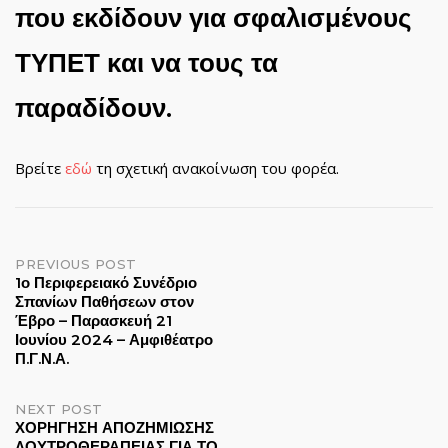
που εκδίδουν για σφαλισμένους
ΤΥΠΕΤ και να τους τα
παραδίδουν.
Βρείτε
εδώ
τη σχετική ανακοίνωση του φορέα.
Post
PREVIOUS POST
1ο Περιφερειακό Συνέδριο
Σπανίων Παθήσεων στον
navigation
Έβρο – Παρασκευή 21
Ιουνίου 2024 – Αμφιθέατρο
Π.Γ.Ν.Α.
NEXT POST
ΧΟΡΗΓΗΣΗ ΑΠΟΖΗΜΙΩΣΗΣ
ΛΟΥΤΡΟΘΕΡΑΠΕΙΑΣ ΓΙΑ ΤΟ