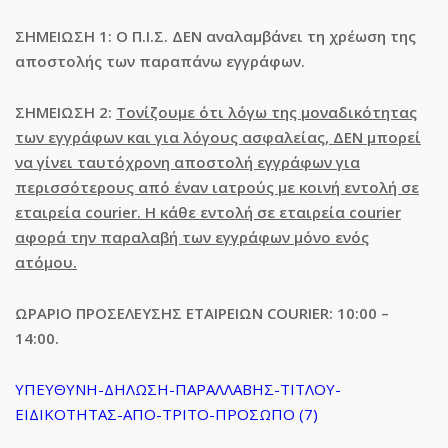
ΣΗΜΕΙΩΣΗ 1: Ο Π.Ι.Σ. ΔΕΝ αναλαμβάνει τη χρέωση της
αποστολής των παραπάνω εγγράφων.
ΣΗΜΕΙΩΣΗ 2:
Τονίζουμε ότι λόγω της μοναδικότητας
των εγγράφων και για λόγους ασφαλείας, ΔΕΝ μπορεί
να γίνει ταυτόχρονη αποστολή εγγράφων για
περισσότερους από έναν ιατρούς με κοινή εντολή σε
εταιρεία courier. Η κάθε εντολή σε εταιρεία courier
αφορά την παραλαβή των εγγράφων μόνο ενός
ατόμου.
ΩΡΑΡΙΟ ΠΡΟΣΕΛΕΥΣΗΣ
ΕΤΑΙΡΕΙΩΝ COURIER: 10:00 –
14:00.
ΥΠΕΥΘΥΝΗ-ΔΗΛΩΣΗ-ΠΑΡΑΛΛΑΒΗΣ-ΤΙΤΛΟΥ-
ΕΙΔΙΚΟΤΗΤΑΣ-ΑΠΟ-ΤΡΙΤΟ-ΠΡΟΣΩΠΟ (7)