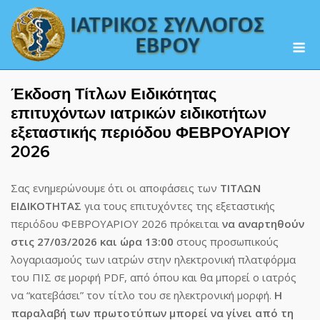
Skip
to
M
content
Έκδοση Τίτλων Ειδικότητας
επιτυχόντων ιατρικών ειδικοτήτων
εξεταστικής περιόδου ΦΕΒΡΟΥΑΡΙΟΥ
2026
Σας ενημερώνουμε ότι οι αποφάσεις των
ΤΙΤΛΩΝ
ΕΙΔΙΚΟΤΗΤΑΣ
για τους επιτυχόντες της εξεταστικής
περιόδου ΦΕΒΡΟΥΑΡΙΟΥ 2026 πρόκειται
να αναρτηθούν
στις 27/03/2026 και ώρα 13:00
στους προσωπικούς
λογαριασμούς των ιατρών στην ηλεκτρονική πλατφόρμα
του ΠΙΣ σε μορφή PDF, από όπου και θα μπορεί ο ιατρός
να “κατεβάσει” τον τίτλο του σε ηλεκτρονική μορφή.
Η
παραλαβή των πρωτοτύπων μπορεί να γίνει από τη