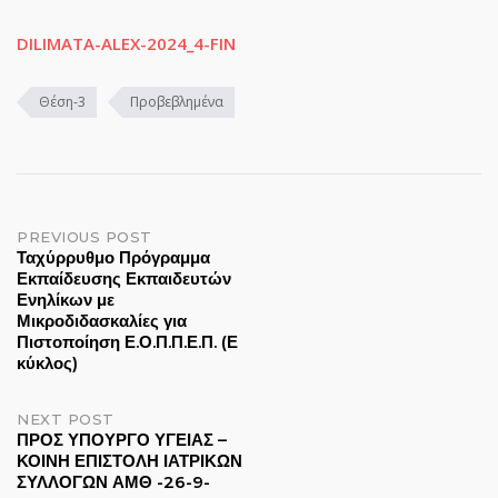
DILIMATA-ALEX-2024_4-FIN
Θέση-3
Προβεβλημένα
Post
PREVIOUS POST
Ταχύρρυθμο Πρόγραμμα
Εκπαίδευσης Εκπαιδευτών
navigation
Ενηλίκων με
Μικροδιδασκαλίες για
Πιστοποίηση Ε.Ο.Π.Π.Ε.Π. (Ε
κύκλος)
NEXT POST
ΠΡΟΣ ΥΠΟΥΡΓΟ ΥΓΕΙΑΣ –
ΚΟΙΝΗ ΕΠΙΣΤΟΛΗ ΙΑΤΡΙΚΩΝ
ΣΥΛΛΟΓΩΝ ΑΜΘ -26-9-