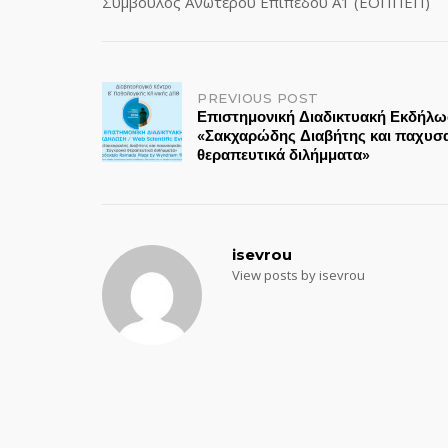
Σύμβουλος Ανωτέρου Επιπέδου Α1 (ΕΟΠΠΕΠ)
Post
PREVIOUS POST
Επιστημονική Διαδικτυακή Εκδήλω
«Σακχαρώδης Διαβήτης και παχυσα
navigation
θεραπευτικά διλήμματα»
isevrou
View posts by isevrou