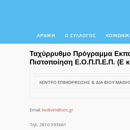
Skip
to
content
ΑΡΧΙΚΗ
Ο ΣΥΛΛΟΓΟΣ
ΚΟΙΝΩΝΙΚ
Ταχύρρυθμο Πρόγραμμα Εκπαί
Πιστοποίηση Ε.Ο.Π.Π.Ε.Π. (Ε 
ΚΕΝΤΡΟ ΕΠΙΜΟΡΦΩΣΗΣ & ΔΙΑ ΒΙΟΥ ΜΑΘΗΣΗΣ
Email:
kedivim@uoc.gr
Τηλ. 2810 393661