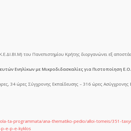
Κ.Ε.ΔΙ.ΒΙ.Μ) του Πανεπιστημίου Κρήτης διοργανώνει εξ αποστά
ών Ενηλίκων με Μικροδιδασκαλίες για Πιστοποίηση Ε.Ο.Π.
ώρες, 34 ώρες Σύγχρονης Εκπαίδευσης – 316 ώρες Ασύγχρονης Ε
a/ola-ta-programmata/ana-thematiko-pedio/alloi-tomeis/351-tax
p-p-e-p-e-kyklos