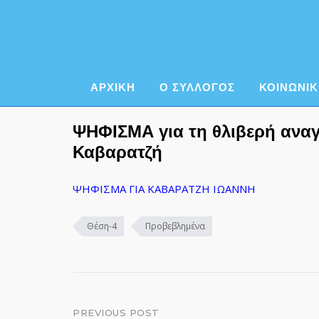
Skip
to
content
ΑΡΧΙΚΗ
Ο ΣΥΛΛΟΓΟΣ
ΚΟΙΝΩΝΙΚ
ΨΗΦΙΣΜΑ για τη θλιβερή αναγ
Καβαρατζή
ΨΗΦΙΣΜΑ ΓΙΑ ΚΑΒΑΡΑΤΖΗ ΙΩΑΝΝΗ
Θέση-4
Προβεβλημένα
Post
PREVIOUS POST