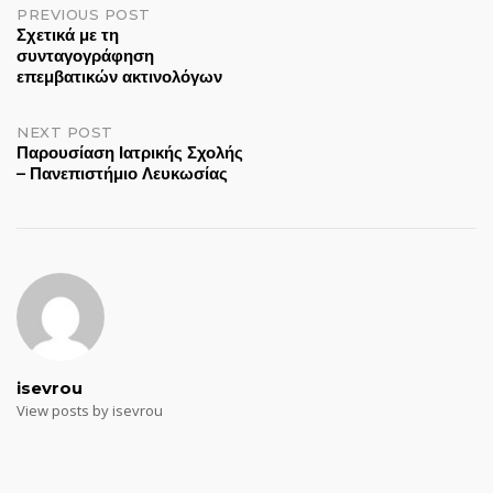
Post
PREVIOUS POST
Σχετικά με τη
συνταγογράφηση
navigation
επεμβατικών ακτινολόγων
NEXT POST
Παρουσίαση Ιατρικής Σχολής
– Πανεπιστήμιο Λευκωσίας
isevrou
View posts by isevrou