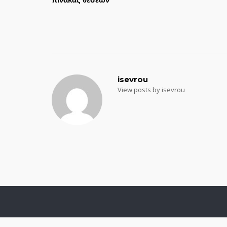
navigation
isevrou
View posts by isevrou