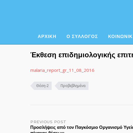
Skip
to
content
ΑΡΧΙΚΗ
Ο ΣΥΛΛΟΓΟΣ
ΚΟΙΝΩΝΙΚ
Έκθεση επιδημιολογικής επιτ
malaria_report_gr_11_08_2016
Θέση-2
Προβεβλημένα
Post
PREVIOUS POST
Προσλήψεις από τον Παγκόσμιο Οργανισμό Υγεί
πίνακας θέσεων