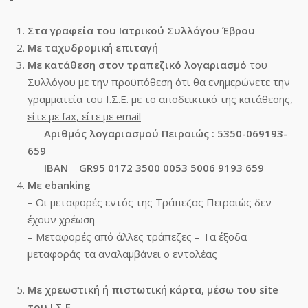
Στα γραφεία του Ιατρικού Συλλόγου Έβρου
Με ταχυδρομική επιταγή
Με κατάθεση στον τραπεζικό λογαριασμό
του
Συλλόγου
με την προϋπόθεση ότι θα ενημερώνετε την
γραμματεία του Ι.Σ.Ε. με το αποδεικτικό της κατάθεσης,
είτε με
fax
, είτε με
email
Αριθμός λογαριασμού Πειραιώς : 5350-069193-
659
ΙΒΑΝ
GR95 0172 3500 0053 5006 9193 659
Με
ebanking
– Οι μεταφορές εντός της Τράπεζας Πειραιώς δεν
έχουν χρέωση
– Μεταφορές από άλλες τράπεζες – Τα έξοδα
μεταφοράς τα αναλαμβάνει ο εντολέας
Με χρεωστική ή πιστωτική κάρτα, μέσω του
site
του Ι.Σ.Ε