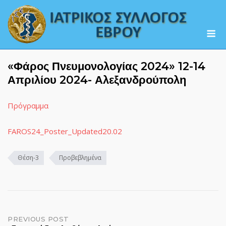
Skip
to
M
content
«Φάρος Πνευμονολογίας 2024» 12-14
Απριλίου 2024- Αλεξανδρούπολη
Πρόγραμμα
FAROS24_Poster_Updated20.02
Θέση-3
Προβεβλημένα
Post
PREVIOUS POST