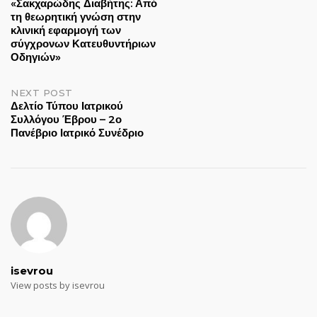
«Σακχαρώδης Διαβήτης: Από
τη θεωρητική γνώση στην
navigation
κλινική εφαρμογή των
σύγχρονων Κατευθυντήριων
Οδηγιών»
NEXT POST
Δελτίο Τύπου Ιατρικού
Συλλόγου Έβρου – 2ο
Πανέβριο Ιατρικό Συνέδριο
isevrou
View posts by isevrou