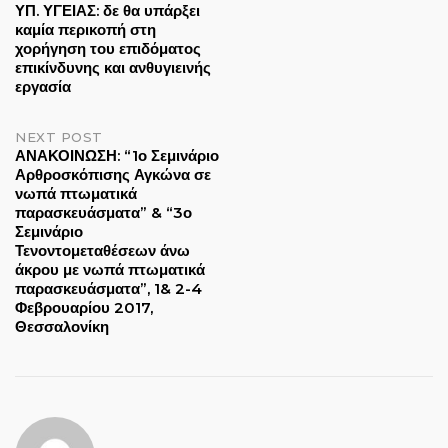
ΥΠ. ΥΓΕΙΑΣ: δε θα υπάρξει
καμία περικοπή στη
navigation
χορήγηση του επιδόματος
επικίνδυνης και ανθυγιεινής
εργασία
NEXT POST
ΑΝΑΚΟΙΝΩΣΗ: “1ο Σεμινάριο
Αρθροσκόπισης Αγκώνα σε
νωπά πτωματικά
παρασκευάσματα” & “3ο
Σεμινάριο
Τενοντομεταθέσεων άνω
άκρου με νωπά πτωματικά
παρασκευάσματα”, 1& 2-4
Φεβρουαρίου 2017,
Θεσσαλονίκη