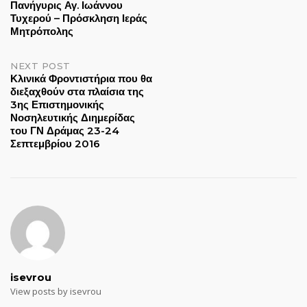
Πανήγυρις Αγ. Ιωάννου
Τυχερού – Πρόσκληση Ιεράς
navigation
Μητρόπολης
NEXT POST
Κλινικά Φροντιστήρια που θα
διεξαχθούν στα πλαίσια της
3ης Επιστημονικής
Νοσηλευτικής Διημερίδας
του ΓΝ Δράμας 23-24
Σεπτεμβρίου 2016
isevrou
View posts by isevrou