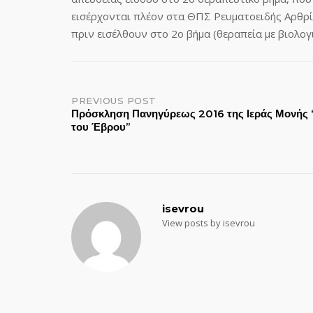
εισέρχονται πλέον στα ΘΠΣ Ρευματοειδής Αρθρί
πριν εισέλθουν στο 2ο βήμα (θεραπεία με βιολο
Post
PREVIOUS POST
Πρόσκληση Πανηγύρεως 2016 της Ιεράς Μονἠς 
του Έβρου”
navigation
isevrou
View posts by isevrou