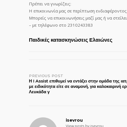
Πρέπει να γνωρίζεις:
Η επικοινωνία μας σε περίπτωση ενδιαφέροντος
Μπορείς να επικοινωνήσεις μαζί μας ή να στείλε
– με τηλέφωνο στο 2310243383
Παιδικές κατασκηνώσεις Ελαιώνες
Post
PREVIOUS POST
Η I Assist επιθυμεί να εντάξει στην ομάδα της ιατ
με ειδικότητα είτε σε αναμονή, για καλοκαιρινή ε
navigation
Λευκάδα γ
isevrou
View posts by isevrou