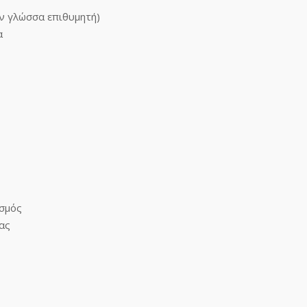
ν γλώσσα επιθυμητή)
α
ισμός
ας