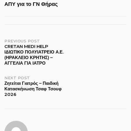
ΑΠΥ για το ΓΝ Θήρας
Post
PREVIOUS POST
CRETAN MEDI HELP
ΙΔΙΩΤΙΚΟ ΠΟΛΥΙΑΤΡΕΙΟ Α.Ε.
navigation
(ΗΡΑΚΛΕΙΟ ΚΡΗΤΗΣ) –
ΑΓΓΕΛΙΑ ΓΙΑ ΙΑΤΡΟ
NEXT POST
Ζητείται Γιατρός – Παιδική
Κατασκήνωση Τσαφ Τσουφ
2026