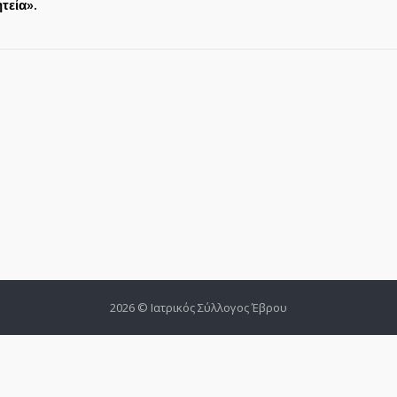
τεία».
2026 © Ιατρικός Σύλλογος Έβρου