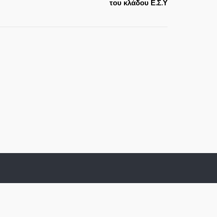
του κλάδου Ε.Σ.Υ