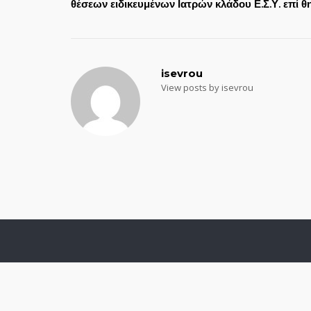
θέσεων ειδικευμένων Ιατρών κλάδου Ε.Σ.Υ. επί θη
navigation
isevrou
View posts by isevrou