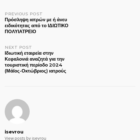
Post
PREVIOUS POST
Πρόσληψη ιατρών με ή άνευ
ειδικότητας από το ΙΔΙΩΤΙΚΟ
navigation
ΠΟΛΥΙΑΤΡΕΙΟ
NEXT POST
Ιδιωτική εταιρεία στην
Κεφαλονιά αναζητά για την
τουριστική περίοδο 2024
(Μάϊος-Οκτώβριος) ιατρούς
isevrou
View posts by isevrou